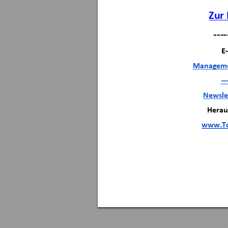
Zur 
----
E-
Manageme
--
Newsle
Herau
www.To